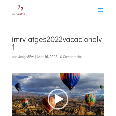
imrviatges2022vacacionalv
1
por
viatge8Ew
|
Mar 16, 2022
|
0 Comentarios
Reproductor
de
vídeo