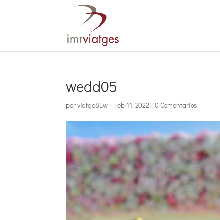
wedd05
por
viatge8Ew
|
Feb 11, 2022
|
0 Comentarios